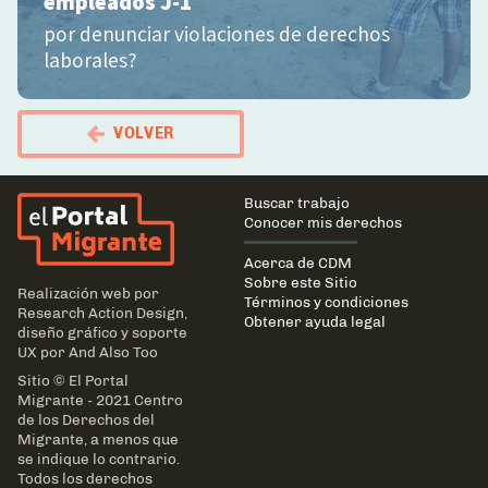
empleados J-1
por denunciar violaciones de derechos
laborales?
VOLVER
El Portal Migrante
Main
Buscar trabajo
navigation
Conocer mis derechos
Acerca de CDM
Sobre este Sitio
Realización web por
Términos y condiciones
Research Action Design
,
Obtener ayuda legal
diseño gráfico y soporte
UX por
And Also Too
Sitio © El Portal
Migrante - 2021 Centro
de los Derechos del
Migrante, a menos que
se indique lo contrario.
Todos los derechos