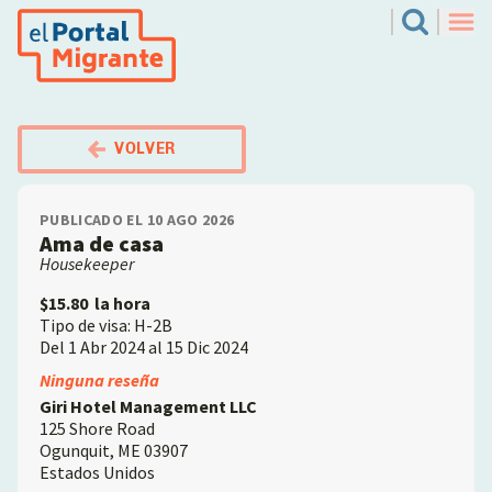
Pasar
El Portal Migrante
Search
al
Men
contenido
principal
VOLVER
PUBLICADO EL 10 AGO 2026
Ama de casa
Housekeeper
$15.80
la hora
Tipo de visa: H-2B
Del 1 Abr 2024 al 15 Dic 2024
Employer
Ninguna reseña
Giri Hotel Management LLC
125 Shore Road
Ogunquit
,
ME
03907
Estados Unidos