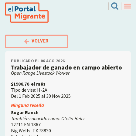
Pasar
El Portal Migrante
Search
al
Men
contenido
principal
VOLVER
PUBLICADO EL 06 AGO 2026
Trabajador de ganado en campo abierto
Open Range Livestock Worker
$1986.76
el més
Tipo de visa: H-2A
Del 1 Feb 2025 al 30 Nov 2025
Employer
Ninguna reseña
Sugar Ranch
También conocido como: Ofelia Heitz
12711 FM 1867
Big Wells
,
TX
78830