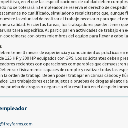
mpetitivo, en el que las especificaciones de calidad deben cumpli
ado no se tolerará. El empleador se reserva el derecho de despedir 
estamente no cualificado, simulador o recalcitrante que, aunque 
muestre la voluntad de realizar el trabajo necesario para que el 
mera calidad. En ciertas tareas, los trabajadores pueden tener que
ar una tarea específica. Al participar en actividades de trabajo en e
n coordinarse con otros miembros del equipo para llevar a cabo la
s
deben tener 3 meses de experiencia y conocimientos prácticos en 
 de 125 HP y 300 HP equipados con GPS. Los solicitantes deben pre
eadores recientes con operaciones comparables que demuestren 
Deben ser físicamente capaces de cumplir y realizar todas las espe
en la orden de trabajo. Deben poder trabajar en climas cálidos y 
dos. Los trabajadores están sujetos a pruebas de drogas aleatoria
na prueba de drogas o negarse a ella resultará en el despido inme
 empleador
s@freyfarms.com