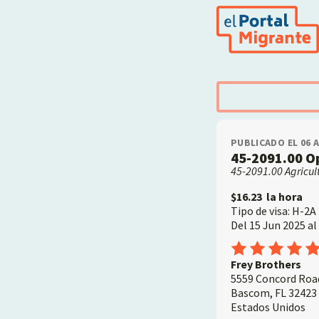
Pasar
al
contenido
principal
PUBLICADO EL 06 
45-2091.00 O
45-2091.00 Agricul
$16.23
la hora
Tipo de visa: H-2A
Del 15 Jun 2025 al
Employer
Frey Brothers
5559 Concord Roa
Bascom
,
FL
32423
Estados Unidos