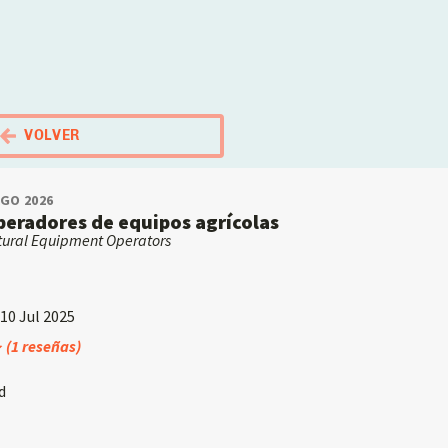
El Portal Migrante
VOLVER
AGO 2026
peradores de equipos agrícolas
tural Equipment Operators
 10 Jul 2025
Índice de audiencia: 5 de cada cinco
(1 reseñas)
d