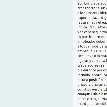
etc. Los trabajado
transportar a sus
a la semana. Líder
experiencia, anti
las granjas y el e
indica. Requisitos
y se espera que t
es particularment
empleados deben l
a los campos para 
empaque. CONDIC
comienza a la hora
ligeras y con alt
trabajadores reali
pie durante perío
jornada laboral. S
en una posición e
proporcionarán su 
constituyen un (1)
cualquier día o a m
entre otras, el ma
mantener los edif