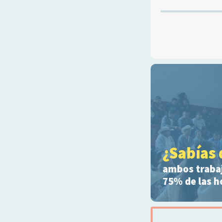
¿Sabías 
ambos trabaj
75% de las h