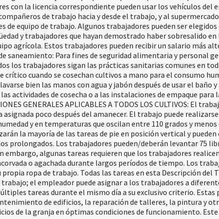
res con la licencia correspondiente pueden usar los vehículos del
 compañeros de trabajo hacia y desde el trabajo, y al supermercad
es de equipo de trabajo. Algunos trabajadores pueden ser elegidos 
güedad y trabajadores que hayan demostrado haber sobresalido en 
quipo agrícola. Estos trabajadores pueden recibir un salario más alt
 de saneamiento: Para fines de seguridad alimentaria y personal ge
odos los trabajadores sigan las prácticas sanitarias comunes en 
e crítico cuando se cosechan cultivos a mano para el consumo hu
avarse bien las manos con agua y jabón después de usar el baño y 
las actividades de cosecha o a las instalaciones de empaque para 
IONES GENERALES APLICABLES A TODOS LOS CULTIVOS: El trabaj
 asignada poco después del amanecer. El trabajo puede realizarse 
a humedad y en temperaturas que oscilan entre 110 grados y menos d
zarán la mayoría de las tareas de pie en posición vertical y pueden
dos prolongados. Los trabajadores pueden/deberán levantar 75 lib
in embargo, algunas tareas requieren que los trabajadores realicen
ncorvada o agachada durante largos períodos de tiempo. Los traba
propia ropa de trabajo. Todas las tareas en esta Descripción del 
 trabajo; el empleador puede asignar a los trabajadores a diferent
últiples tareas durante el mismo día a su exclusivo criterio. Estas p
ntenimiento de edificios, la reparación de talleres, la pintura y ot
icios de la granja en óptimas condiciones de funcionamiento. Este