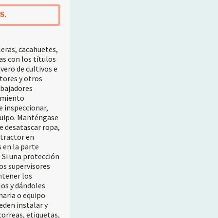
S.
leras, cacahuetes,
as con los títulos
vero de cultivos e
tores y otros
abajadores
imiento
e inspeccionar,
equipo. Manténgase
e desatascar ropa,
 tractor en
 en la parte
 Si una protección
los supervisores
ntener los
los y dándoles
naria o equipo
eden instalar y
correas, etiquetas,