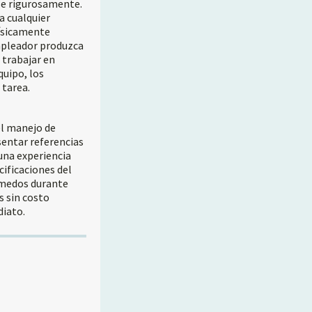
rse rigurosamente.
a cualquier
físicamente
empleador produzca
 trabajar en
quipo, los
 tarea.
el manejo de
sentar referencias
una experiencia
cificaciones del
húmedos durante
s sin costo
diato.