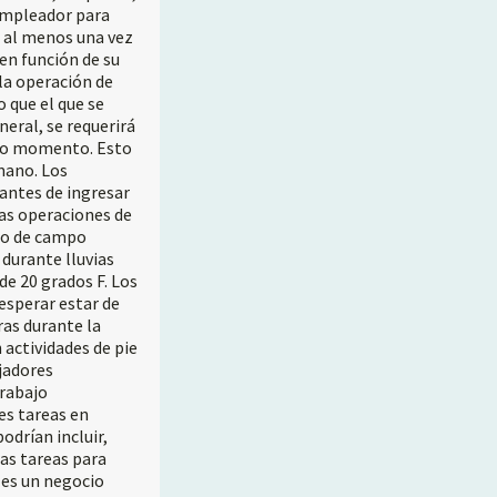
 empleador para
o al menos una vez
en función de su
la operación de
o que el que se
neral, se requerirá
todo momento. Esto
mano. Los
antes de ingresar
las operaciones de
o de campo
durante lluvias
e 20 grados F. Los
 esperar estar de
ras durante la
 actividades de pie
jadores
Trabajo
es tareas en
odrían incluir,
ras tareas para
 es un negocio