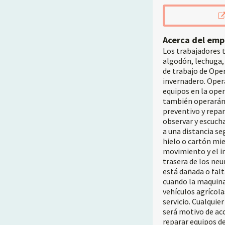
Acerca del emp
Los trabajadores t
algodón, lechuga, 
de trabajo de Oper
invernadero. Oper
equipos en la oper
también operarán 
preventivo y repar
observar y escuch
a una distancia s
hielo o cartón mi
movimiento y el i
trasera de los neu
está dañada o falt
cuando la maquina
vehículos agrícol
servicio. Cualquie
será motivo de acc
reparar equipos de