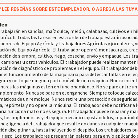
LEE RESEÑAS SOBRE ESTE EMPLEADOR, O AGREGA LAS TUYA
leo
rabajarán en sandías, maíz dulce, melón, calabazas, cultivos en hi
brócoli. Todas las tareas en esta orden de trabajo estarán asociad
adores de Equipo Agrícola y Trabajadores Agrícolas y jornaleros, vi
ación de Equipo Agrícola: El trabajador operará montacargas, trac
ación de siembra, cultivo, riego, cosecha, envío y empaque. Los tr
camiones u otros vehículos. El trabajador puede realizar manten
ación de diagnóstico de problemas en el equipo. El trabajador deb
ar el funcionamiento de la maquinaria para detectar fallas en el 
egura y no toque ninguna parte móvil de una máquina. Nunca intent
entras las máquinas estén en funcionamiento. No se pare entre un
mplemento. Nunca se pare en el enganche. Siempre coloque calzos
máticos de un remolque. Nunca retire una protección de seguridad.
a, repórtela y no opere la máquina. El trabajador debe notificar a 
ria funciona mal o no es segura. El trabajador puede reparar y ma
as, los implementos y el equipo mecánico ajustándolos, reparándo
r negligencia del trabajador que resulte en daños a cualquier maqui
ión disciplinaria, hasta incluyendo el despido. Los trabajadores pu
 riego. Los trabajadores prepararán paletas para envío aplicando 