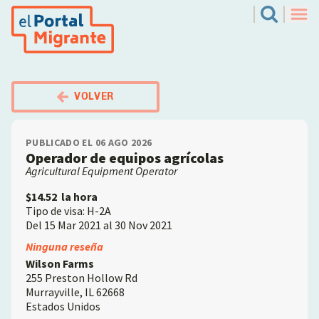
Pasar
El Portal Migrante
Search
al
Men
contenido
principal
VOLVER
PUBLICADO EL 06 AGO 2026
Operador de equipos agrícolas
Agricultural Equipment Operator
$14.52
la hora
Tipo de visa: H-2A
Del 15 Mar 2021 al 30 Nov 2021
Employer
Ninguna reseña
Wilson Farms
255 Preston Hollow Rd
Murrayville
,
IL
62668
Estados Unidos