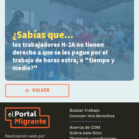
¿Sabías que...
los trabajadores H-2A no tienen
derecho a que se les pague por el
trabajo de horas extra, o "tiempo y
medio?"
VOLVER
El Portal Migrante
Main
Buscar trabajo
navigation
Conocer mis derechos
Acerca de CDM
Sobre este Sitio
Realización web por
Términos y condiciones