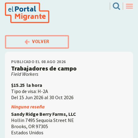
Pasar
El Portal Migrante
Search
al
Men
contenido
principal
VOLVER
PUBLICADO EL 08 AGO 2026
Trabajadores de campo
Field Workers
$15.25
la hora
Tipo de visa: H-2A
Del 15 Jun 2026 al 30 Oct 2026
Employer
Ninguna reseña
Sandy Ridge Berry Farms, LLC
Hollin 7495 Sequoia Street NE
Brooks
,
OR
97305
Estados Unidos