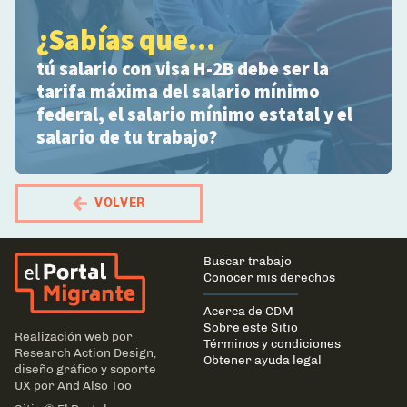
¿Sabías que...
tú salario con visa H-2B debe ser la
tarifa máxima del salario mínimo
federal, el salario mínimo estatal y el
salario de tu trabajo?
VOLVER
El Portal Migrante
Main
Buscar trabajo
navigation
Conocer mis derechos
Acerca de CDM
Sobre este Sitio
Realización web por
Términos y condiciones
Research Action Design
,
Obtener ayuda legal
diseño gráfico y soporte
UX por
And Also Too