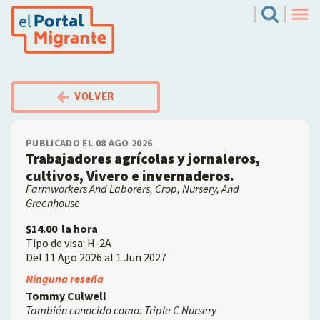
Pasar
El Portal Migrante
Search
al
Men
contenido
principal
VOLVER
PUBLICADO EL 08 AGO 2026
Trabajadores agrícolas y jornaleros,
cultivos, Vivero e invernaderos.
Farmworkers And Laborers, Crop, Nursery, And
Greenhouse
$14.00
la hora
Tipo de visa: H-2A
Del 11 Ago 2026 al 1 Jun 2027
Employer
Ninguna reseña
Tommy Culwell
También conocido como: Triple C Nursery