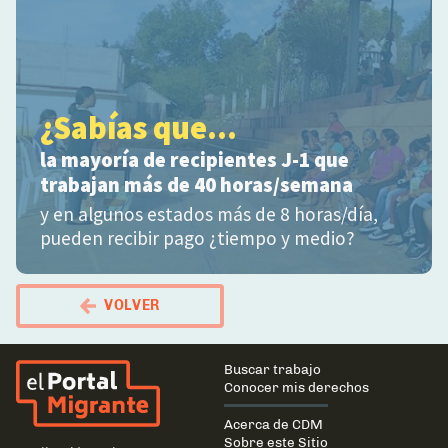
¿Sabías que...
la mayoría de recipientes J-1 que
trabajan más de 40 horas/semana
y en algunos estados más de 8 horas/día,
pueden recibir pago ¿tiempo y medio?
VOLVER
El Portal Migrante
Main
Buscar trabajo
navigation
Conocer mis derechos
Acerca de CDM
Sobre este Sitio