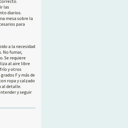
 correcto.
r las
nto diarios.
una mesa sobre la
cesarios para
ido a la necesidad
s. No fumar,
o. Se requiere
iza al aire libre
frío y otros
 grados F y más de
con ropa y calzado
 al detalle.
entender y seguir