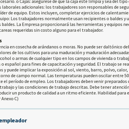
esario. o Cajas: asegúrese de que la caja esté limpia y sea del tipo
laborales adicionales: los trabajadores son responsables de segui
líder de equipo. Estos incluyen, completar ejercicios de calentamie
uipo: Los trabajadores normalmente usan recipientes o baldes y 
os baldes. La Empresa proporcionará las herramientas y equipos ne
 tareas requeridas sin costo alguno para el trabajador.
s
encia en cosecha de arándanos o moras. No puede ser daltónico deb
colores de los cultivos para una maduración y maduración adecuada
lcohol o armas de cualquier tipo en los campos de vivienda o trabaj
o español para fines de capacitación y seguridad. El trabajo se real
 y puede implicar la exposición al sol, viento, barro, polvo, calor, 
orno de campo normal. Las temperaturas pueden oscilar entre 50
te el período de empleo. Los trabajadores deben venir preparados 
trabajo y las condiciones de trabajo descritas. Debe tener atención
ducir un producto de calidad a un ritmo eficiente. Habilidad para 
r Anexo C)
 empleador