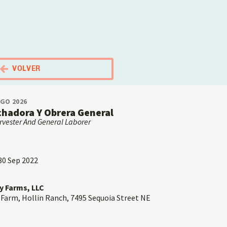
El Portal Migrante
VOLVER
AGO 2026
chadora Y Obrera General
rvester And General Laborer
 30 Sep 2022
y Farms, LLC
 Farm, Hollin Ranch, 7495 Sequoia Street NE