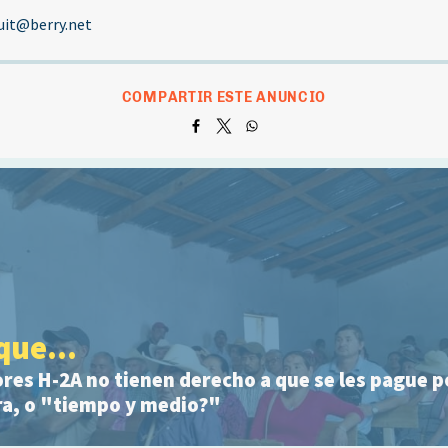
uit@berry.net
COMPARTIR ESTE ANUNCIO
que...
ores H-2A no tienen derecho a que se les pague po
ra, o "tiempo y medio?"