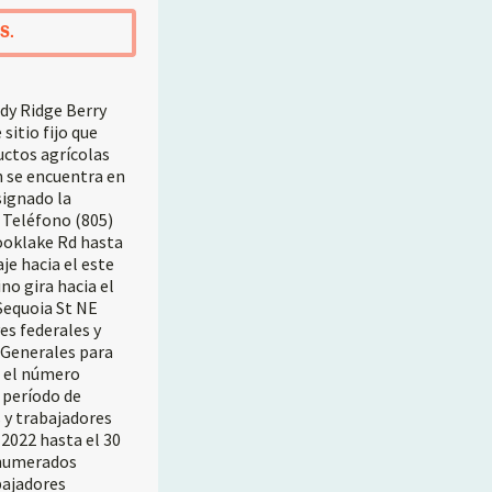
S.
dy Ridge Berry
itio fijo que
uctos agrícolas
n se encuentra en
signado la
, Teléfono (805)
rooklake Rd hasta
je hacia el este
no gira hacia el
 Sequoia St NE
es federales y
s Generales para
r el número
 período de
 y trabajadores
2022 hasta el 30
enumerados
bajadores