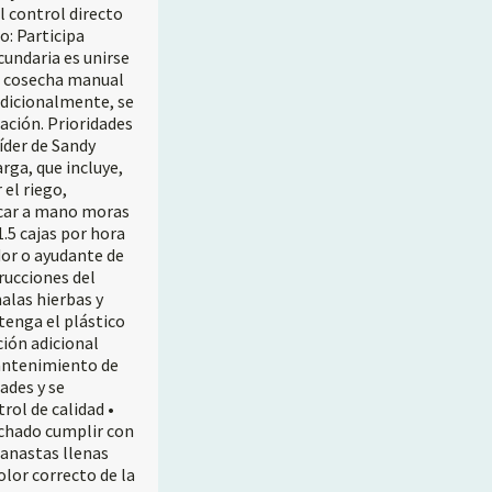
l control directo
o: Participa
cundaria es unirse
la cosecha manual
Adicionalmente, se
ación. Prioridades
íder de Sandy
arga, que incluye,
el riego,
acar a mano moras
1.5 cajas por hora
dor o ayudante de
rucciones del
alas hierbas y
tenga el plástico
ción adicional
mantenimiento de
ades y se
rol de calidad •
echado cumplir con
canastas llenas
olor correcto de la