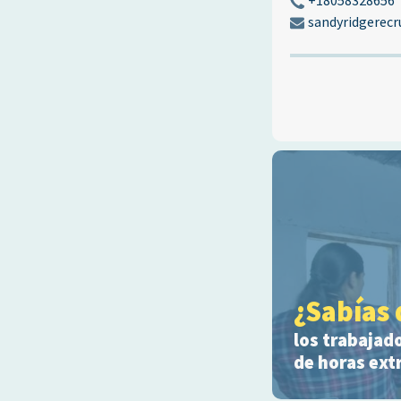
+18058328656
sandyridgerecr
¿Sabías 
los trabajad
de horas ext