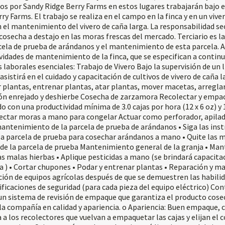
os por Sandy Ridge Berry Farms en estos lugares trabajarán bajo e
ry Farms. El trabajo se realiza en el campo en la finca y en un viver
 el mantenimiento del vivero de caña larga. La responsabilidad se
e cosecha a destajo en las moras frescas del mercado. Terciario es 
rcela de prueba de arándanos y el mantenimiento de esta parcela. 
ividades de mantenimiento de la finca, que se especifican a continu
laborales esenciales: Trabajo de Vivero Bajo la supervisión de un l
 asistirá en el cuidado y capacitación de cultivos de vivero de caña l
 plantas, entrenar plantas, atar plantas, mover macetas, arreglar 
ción enrejado y deshierbe Cosecha de zarzamora Recolectar y emp
o con una productividad mínima de 3.0 cajas por hora (12 x 6 oz) y 
olectar moras a mano para congelar Actuar como perforador, apila
antenimiento de la parcela de prueba de arándanos • Siga las inst
la parcela de prueba para cosechar arándanos a mano • Quite las m
de la parcela de prueba Mantenimiento general de la granja • Man
las malas hierbas • Aplique pesticidas a mano (se brindará capacita
ea ) • Cortar chupones • Podar y entrenar plantas • Reparación y 
ión de equipos agrícolas después de que se demuestren las habilid
ficaciones de seguridad (para cada pieza del equipo eléctrico) Cont
 un sistema de revisión de empaque que garantiza el producto cos
la compañía en calidad y apariencia. o Apariencia: Buen empaque, 
a a los recolectores que vuelvan a empaquetar las cajas y elijan el c