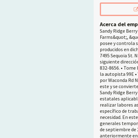
Acerca del emp
Sandy Ridge Berry
Farms&quot;, &quo
posee y controla s
producidos en dich
7495 Sequoia St. 
siguiente direcció
832-8656. • Tome l
la autopista 99E •
por Waconda Rd NE 
este y se conviert
Sandy Ridge Berry 
estatales aplicabl
realizar labores a
específico de trab
necesidad. En est
generales temporal
de septiembre de 
anteriormente en 