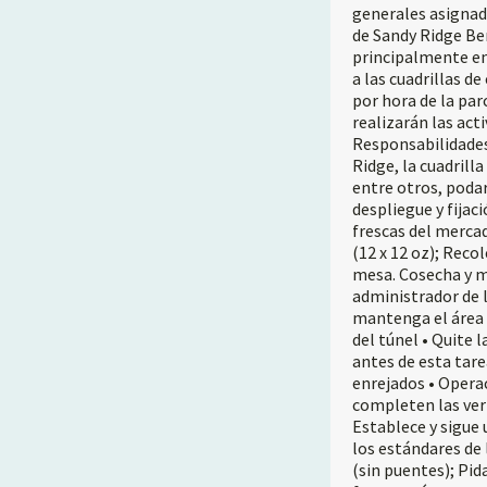
generales asignad
de Sandy Ridge Ber
principalmente en
a las cuadrillas d
por hora de la pa
realizarán las act
Responsabilidades 
Ridge, la cuadrilla
entre otros, podar
despliegue y fija
frescas del mercad
(12 x 12 oz); Rec
mesa. Cosecha y m
administrador de 
mantenga el área 
del túnel • Quite 
antes de esta tar
enrejados • Operac
completen las veri
Establece y sigue
los estándares de 
(sin puentes); Pid