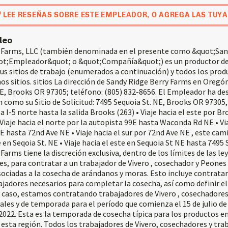
LEE RESEÑAS SOBRE ESTE EMPLEADOR, O AGREGA LAS TUYA
leo
 Farms, LLC (también denominada en el presente como &quot;San
t;Empleador&quot; o &quot;Compañía&quot;) es un productor de s
us sitios de trabajo (enumerados a continuación) y todos los prod
os sitios. sitios La dirección de Sandy Ridge Berry Farms en Oregó
NE, Brooks OR 97305; teléfono: (805) 832-8656. El Empleador ha de
n como su Sitio de Solicitud: 7495 Sequoia St. NE, Brooks OR 97305
a I-5 norte hasta la salida Brooks (263) • Viaje hacia el este por B
 Viaje hacia el norte por la autopista 99E hasta Waconda Rd NE • Via
hasta 72nd Ave NE • Viaje hacia el sur por 72nd Ave NE , este cami
e en Seqoia St. NE • Viaje hacia el este en Sequoia St NE hasta 7495
Farms tiene la discreción exclusiva, dentro de los límites de las ley
es, para contratar a un trabajador de Vivero , cosechador y Peone
sociadas a la cosecha de arándanos y moras. Esto incluye contrata
ajadores necesarios para completar la cosecha, así como definir el
e caso, estamos contratando trabajadores de Vivero , cosechadores
es y de temporada para el período que comienza el 15 de julio de 
2022. Esta es la temporada de cosecha típica para los productos 
esta región. Todos los trabajadores de Vivero, cosechadores y tra