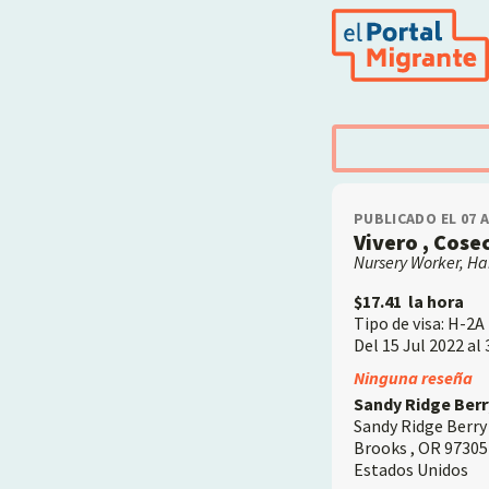
Pasar
al
contenido
principal
PUBLICADO EL 07 
Vivero , Cose
Nursery Worker, Ha
$17.41
la hora
Tipo de visa: H-2A
Del 15 Jul 2022 al
Employer
Ninguna reseña
Sandy Ridge Berr
Sandy Ridge Berry
Brooks
,
OR
97305
Estados Unidos