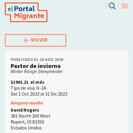
Pasar
El Portal Migrante
Search
al
Men
contenido
principal
VOLVER
PUBLICADO EL 10 AGO 2026
Pastor de invierno
Winter Range Sheepherder
$1901.21
el més
Tipo de visa: H-2A
Del 1 Oct 2023 al 31 Dic 2023
Employer
Ninguna reseña
David Rogers
381 North 200 West
Rupert
,
ID
83350
Estados Unidos