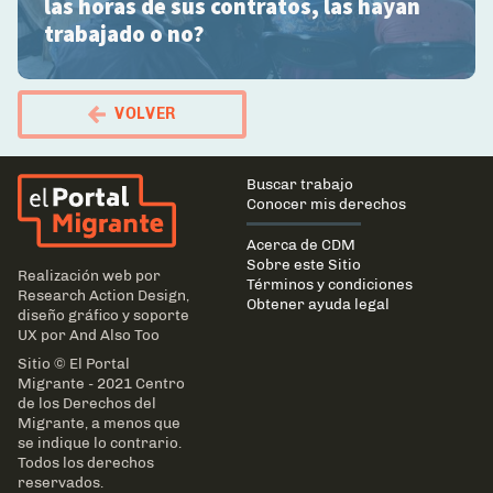
las horas de sus contratos, las hayan
trabajado o no?
VOLVER
El Portal Migrante
Main
Buscar trabajo
navigation
Conocer mis derechos
Acerca de CDM
Sobre este Sitio
Realización web por
Términos y condiciones
Research Action Design
,
Obtener ayuda legal
diseño gráfico y soporte
UX por
And Also Too
Sitio © El Portal
Migrante - 2021 Centro
de los Derechos del
Migrante, a menos que
se indique lo contrario.
Todos los derechos
reservados.