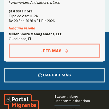
Farmworkers And Laborers, Crop
$14.00 la hora
Tipo de visa: H-2A
De 20 Sep 2026 a 31 Dic 2026
Ninguna reseña
Miller Shore Management, LLC
Okeelanta, FL
ABOUTTRABAJADORES 
LEER MÁS
CARGAR MÁS
El Portal Migrante
Main
Buscar trabajo
navigation
Conocer mis derechos