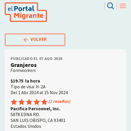
Pasar
El Portal Migrante
Search
al
Men
contenido
principal
VOLVER
PUBLICADO EL 07 AGO 2026
Granjeros
Farmworkers
$19.75
la hora
Tipo de visa: H-2A
Del 1 Abr 2024 al 15 Nov 2024
Employer
Índice de audiencia: 5 de cada cinco
(1 reseñas)
Pacifica Personnel, Inc.
5878 EDNA RD.
SAN LUIS OBISPO
,
CA
93401
Estados Unidos