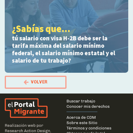
¿Sabías que...
tú salario con visa H-2B debe ser la
tarifa máxima del salario mínimo
federal, el salario mínimo estatal y el
salario de tu trabajo?
VOLVER
El Portal Migrante
Main
Buscar trabajo
navigation
Conocer mis derechos
Acerca de CDM
Sobre este Sitio
Realización web por
Términos y condiciones
Research Action Design
,