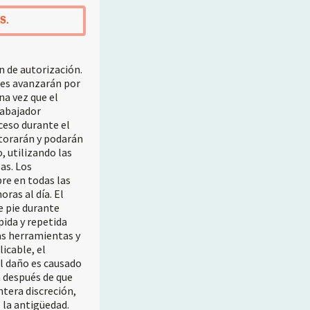
S.
n de autorización.
ores avanzarán por
na vez que el
rabajador
oceso durante el
utorarán y podarán
, utilizando las
as. Los
re en todas las
oras al día. El
e pie durante
ida y repetida
as herramientas y
icable, el
l daño es causado
á después de que
ntera discreción,
 la antigüedad.