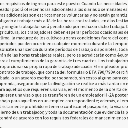
os requisitos de ingreso para este puesto. Cuando las necesidades
eador podrá ofrecer horas adicionales a las diarias o semanales es
ras adicionales son estrictamente voluntarias y no están garanti
ligado a trabajar más allá de las horas contratadas, en días festiv
, y ningún trabajador será penalizado por rechazar dicho trabajo. 
gricultura, los trabajadores deben esperar períodos ocasionales d
clima, la madurez de los cultivos u otras condiciones fuera del cont
períodos pueden ocurrir en cualquier momento durante la tempora
solicite una licencia durante períodos de trabajo disponibles, toda
rán de las horas trabajadas reales, pero se acreditarán como &quo
ra el cumplimiento de la garantía de tres cuartos. Los trabajador
roporcionar su propia ropa de trabajo adecuada. El empleador pr
contrato de trabajo, que consta del formulario ETA 790/790A certif
bada, o un acuerdo escrito por separado, sin costo alguno para ca
prenda, asegurando que la divulgación se realice a más tardar en
para aquellos que requieren una visa, en el momento de la oferta de
quieren una visa o que se transfieren de un empleador H-2A posteri
trabajo para aquellos en un empleo correspondiente; además, el em
rictamente prohibido retener o confiscar el pasaporte, la visa u o
ierno de un trabajador, y toda la documentación que evidencia la p
endrá de acuerdo con los requisitos federales de mantenimiento d