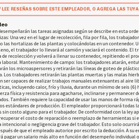
LEE RESEÑAS SOBRE ESTE EMPLEADOR, O AGREGA LAS TUYA
leo
desempeñarán las tareas asignadas según se describe en esta orde
zas: Una vez en el lugar de recolección, fila por fila, los trabajad
do las hortalizas de las plantas y colocándolas en un contenedor. U
eno, el trabajador lo llevará al camión y vaciará el contenido. El t
a de recolección y volverá a llenar su contenedor, repitiendo el pr
da laboral. Mantenimiento de campo: los trabajadores atarán, ent
arán los microaspersores y retirarán las líneas de goteo de plástico
 Los trabajadores retirarán las plantas muertas y las malas hierb
 ser capaces de realizar trabajos manuales extenuantes al aire lib
cas, incluyendo calor, frío y lluvia, durante un mínimo de seis (6) h
erza física y resistencia para agacharse, inclinarse y permanecer d
dos. También requiere la capacidad de usar las manos de forma ráp
los estándares de producción. El empleador proporcionará todas l
 sin costo alguno para el trabajador. De conformidad con la ley apl
ecuperar el costo de reparación o reemplazo de herramientas si e
intencional o negligencia grave del trabajador. Esto solo ocurrir
espués de que el empleado autorice por escrito la deducción. A su e
á pagar un salario más alto en función del desempeño individual o