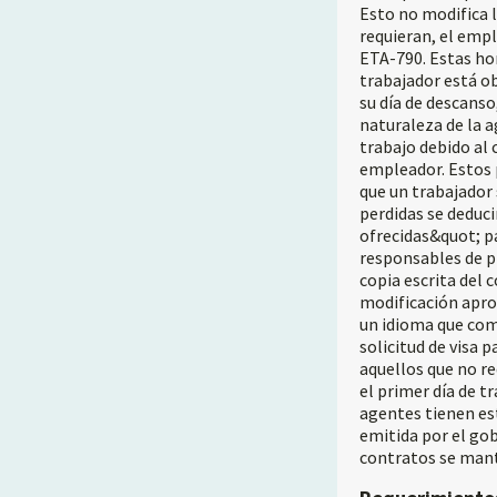
Esto no modifica l
requieran, el empl
ETA-790. Estas ho
trabajador está ob
su día de descanso
naturaleza de la a
trabajo debido al 
empleador. Estos 
que un trabajador 
perdidas se deduci
ofrecidas&quot; pa
responsables de p
copia escrita del 
modificación apro
un idioma que com
solicitud de visa 
aquellos que no re
el primer día de 
agentes tienen est
emitida por el gob
contratos se mant