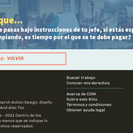
que...
e pasas bajo instrucciones de tu jefe, si estás e
mpiando, es tiempo por el que se te debe pagar?
VOLVER
 Portal Migrante
Main
Buscar trabajo
navigation
Conocer mis derechos
Acerca de CDM
Sobre este Sitio
earch Action Design
, diseño
Términos y condiciones
And Also Too
Obtener ayuda legal
e - 2021 Centro de los
 menos que se indique lo
echos reservados.