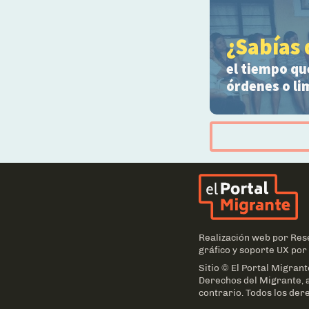
¿Sabías 
el tiempo qu
órdenes o li
El
Realización web por
Res
gráfico y soporte UX por
Sitio © El Portal Migrant
Derechos del Migrante, a
contrario. Todos los der