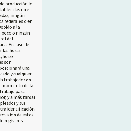
 de producción lo
tablecidas en el
zadas; ningún
os federales o en
Debido a la
e poco o ningún
rol del
da. En caso de
s las horas
t;horas
es son
oporcionará una
icado y cualquier
da trabajador en
 el momento de la
 trabajo para
or, y a más tardar
pleador y sus
tra identificación
rovisión de estos
e registros.