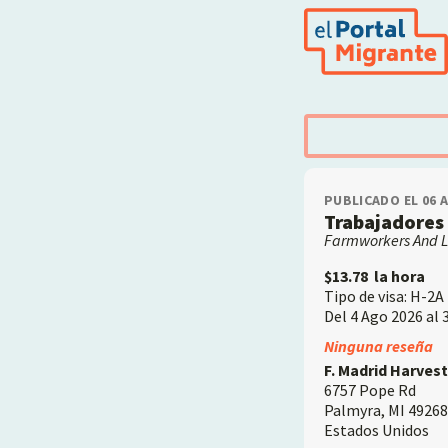
Pasar
al
contenido
principal
PUBLICADO EL 06 
Trabajadores 
Farmworkers And L
$13.78
la hora
Tipo de visa: H-2A
Del 4 Ago 2026 al 
Employer
Ninguna reseña
F. Madrid Harvest
6757 Pope Rd
Palmyra
,
MI
49268
Estados Unidos