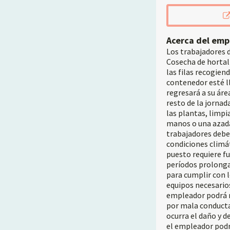
Acerca del emp
Los trabajadores 
Cosecha de hortali
las filas recogien
contenedor esté ll
regresará a su áre
resto de la jorna
las plantas, limpi
manos o una azada.
trabajadores deben
condiciones climáti
puesto requiere fu
períodos prolonga
para cumplir con 
equipos necesarios
empleador podrá r
por mala conducta 
ocurra el daño y d
el empleador podr